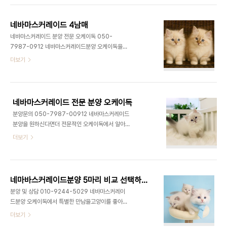
져요. 사람과의 교감을 좋아하지만 과하게 활발하거
아요. 웹문서 노출을 위한 정보성 글에서는 이런 실생
나 예민한 편은 아니어서 조용한 가정 환경..
활 중심의 설명이 중요해요. 네바마스커레이드는 프
네바마스커레이드 4남매
랑스에서 탄생한 장모종 고양이로 포인트 컬러와 또
네바마스커레이드 분양 전문 오케이독 050-
렷한 블루 아이, 얼굴에 나타나는 마스크 패턴이 가장
7987-0912 네바마스커레이드분양 오케이독을
큰 특징이에요. 전체적인 인상이 부드럽고 균형 잡힌
웹에서 찾는 분들 가운데에는 품종의 이미지나 인지
더보기
체형을 가지고 있어 시각적으로 안정감을 주는 품종
도보다 실제 생활에 필요한 정보를 정리해보고 싶은
이에요. 이 품종은 성장 속도가 비교적 완만한 편이라
경우가 많아요. 웹문서 노출 목적의 정보성 글에서는
어릴 때와 성묘가 되었을 때의 분위기가 다르게 느껴
이런 현실적인 기준이 중요해요. 네바마스커레이드
질 수 있어요. 성묘가 될수록 차분함이 더..
는 장모종이지만 전반적인 체형이 균형 잡혀 있어 움
네바마스커레이드 전문 분양 오케이독
직임이 과하지 않은 편이에요. 실내 생활에 잘 적응하
분양문의 050-7987-00912 네바마스커레이드
며 높은 곳을 과도하게 오르기보다는 바닥과 중간 높
분양을 원하신다면더 전문적인 오케이독에서 알아보
이 공간을 선호하는 경향이 보여요. 그래서 캣타워를
세요. 보통 5~8마리 보유하고 있어서비교 선택이 가
더보기
준비할 때도 높이 위주보다는 안정적인 구조가 도움
능합니다.
이 돼요. 이 품종은 환경 변화에 대해 민감하게 반응
하는 타입은 아니지만 일상의 리듬이 크게 흔들리면
스트레스를 받을 수 있어요. 식사 시간, 놀이 시간, 휴
식 시간이 ..
네마바스커레이드분양 5마리 비교 선택하세요.
분양 및 상담 010-9244-5029 네바마스커레이
드분양 오케이독에서 특별한 만남을고양이를 좋아하
신다면 한 번쯤러시아산 귀족 고양이인 네바마스커
더보기
레이드에매료되어 보신 적 있으실 거예요.화려한 외