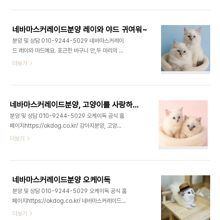
모에 깊은 눈빛,그리고 다정하고도 똑똑한 성격까지.
이 아이들은 단순히 반려동물이 아닌,진짜 가족이 되
어줍니다. 저희 오케이독에서는이 특별한 네바마스
네바마스커레이드분양 레이와 야드 귀여워~
커레이드분양을정식 혈통과 건강 보증을 바탕으로책
분양 및 상담 010-9244-5029 네바마스커레이
임감 있게 진행하고 있습니다.오케이독 공식 사이트
드 레이와 마드예요. 포근한 바구니 안,두 마리의 고
에서도아이들의 사진과 분양 현황을수시로 확인하실
양이가 나란히 앉아카메라를 향해 고요한 눈빛을 보
더보기
수 있도록투명한 운영을 약속드리고 있어요. 고양이
내고 있어요.왼쪽에는 빨간 니트 목도리를 한 '레이',
분양을 알아볼 때무엇보다 중요한 건아이의 건강과
오른쪽에는 회색 목도리를 멘 '마드'가 있어요.이 두
성격, 그리고입양 후의 돌봄 안내까지꼼꼼히 챙겨주
마리 모두희소성과 매력으로 주목받는네바마스커레
는 업체인지 여부인데요.오케이독은 단순한..
이드분양 품종이에요. 특유의 푸른 눈동자와 크림빛
네바마스커레이드분양, 고양이를 사랑하는 당신
털,그리고 얼굴과 귀, 꼬리 끝에 짙은 음영이 들어간
분양 및 상담 010-9244-5029 오케이독 공식 홈
포인트 컬러가 인상적인 아이들이죠.고양이 품종 중
페이지https://okdog.co.kr/ 강아지분양, 고양이
에서도네바마스커레이드는 시베리안 고양이의 변종
분양 오케이독강아지분양,애견분양,애견샵,애완견분
더보기
으로 알려져 있으며,온화한 성격과 탄탄한 체형을 지
양,부천,인천,수원,광명,남양주,목동,일산,서울,마포,
닌완벽한 반려동물이에요.레이는 성격이 아주 다정
부산,대구,고양이분양,고양이,먼치킨분양,말티즈분
하고 조용해요.사람 손길을 좋아해서쓰다듬어주면
양,비숑프리제분양,포메라니안분양,스피츠분양,페
고개를 살짝 기울이며골골송을 들려..
okdog.co.kr 네바마스커레이드분양, 고양이를 사
네바마스커레이드분양 오케이독
랑하는 당신을 위해 네바마스커레이드 고양이는 그
분양 및 상담 010-9244-5029 오케이독 공식 홈
매력적인 외모와 온순한 성격으로 많은 사람들에게
페이지https://okdog.co.kr/ 네바마스커레이드분
사랑받는 품종이에요. 이 고양이는 긴 털과 매력적인
양 소개네바마스커레이드 고양이는 그 독특한 외모
더보기
파란 눈을 가지고 있으며, 사람과의 교감을 매우 좋아