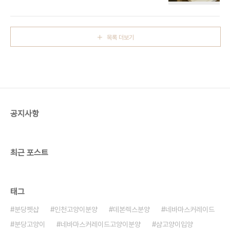
와 매력적인 성격으로 많은 사람들에게 사랑받고 있
하는 성격으로 유명해요. 그래서 네바마스커레이드
어요.이 고양이는 스페셜한 외모를 자랑하는 동시에,
분양을 고려하는 사람들이 많이 늘고 있어요.먼저, 네
매우 친근하고 사람을 좋아하는 성격을 가지고 있어
바마스커레이..
요.그런 특성 덕분에 네바마스커레이드분양을 고려
목록 더보기
하는 사람들이 많이 늘고 있어요.먼저, 네바마스커레
이드는 시베리안 고양이와 페르시안 고양이를 교배
하여 탄생한 품종이에요.이 고양이는 부드럽고 긴 털
이 특징이며, 귀엽고 둥근 얼굴에 매력적인 파란 눈을
가지고 있어요.그 외모가 굉장히 인상적이고, 반려동
물로서 적합한 성격을 가지고 있어요.사람과의 교감
을 좋아하고, 가족과 함..
공지사항
최근 포스트
태그
분당펫샵
인천고양이분양
데본렉스분양
네바마스커레이드
분당고양이
네바마스커레이드고양이분양
샴고양이입양