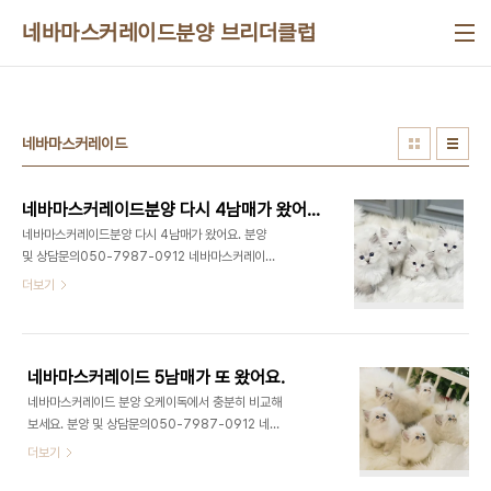
본문 바로가기
네바마스커레이드분양 브리더클럽
네바마스커레이드
네바마스커레이드분양 다시 4남매가 왔어요.
네바마스커레이드분양 다시 4남매가 왔어요. 분양
및 상담문의050-7987-0912 네바마스커레이드
분양 오케이독 정보를 찾는 분들은 대부분 네바마스
더보기
커레이드라는 품종이 어떤 고양이인지부터 차분히
이해하고 싶어하는 경우가 많아요. 웹문서 노출 목적
의 정보성 글에서는 품종 특성과 생활 적합성을 객관
적으로 정리하는 것이 중요해요. 네바마스커레이드
네바마스커레이드 5남매가 또 왔어요.
는 랙돌 계열에서 파생된 품종으로 푸른 눈과 포인트
네바마스커레이드 분양 오케이독에서 충분히 비교해
컬러, 그리고 얼굴의 마스크 패턴이 가장 큰 특징이에
보세요. 분양 및 상담문의050-7987-0912 네바
요. 전체적으로 부드러운 인상을 주며 장모종이지만
마스커레이드분양 오케이독을 알아보는 분들은 대체
더보기
털 결이 가벼운 편이라 시각적으로도 깔끔한 느낌을
로 외형적인 아름다움뿐 아니라 생활 속에서 어떤 성
줘요. 성격 면에서는 온순하고 차분한 기질이 두드러
향을 보이는지까지 꼼꼼하게 확인하려는 경우가 많