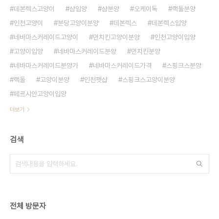
데본렉스고양이
샴입양
샴분양
오케이독
랙돌분양
인천고양이
분당고양이분양
데본렉스
데본렉스입양
네바마스커레이드고양이
먼치킨고양이분양
인천고양이입양
고양이입양
네바마스커레이드분양
먼치킨분양
네바마스커레이드분양가
네바마스커레이드가격
스핑크스분양
랙돌
고양이분양
인천펫샵
스핑크스고양이분양
페르시안고양이입양
더보기
검색
전체 방문자