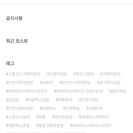
공지사항
최근 포스트
태그
스핑크스고양이분양
고양이입양
분당고양이
고양이분양
인천고양이분양
샴분양
먼치킨고양이분양
샴고양이입양
네바마스커레이드분양가
네바마스커레이드고양이분양
분당펫샵
샴입양
데본렉스입양
랙돌분양
인천고양이
인천고양이입양
데본렉스
인천펫샵
오케이독
스핑크스분양
랙돌
먼치킨분양
네바마스커레이드
데본렉스분양
분당고양이분양
네바마스커레이드고양이