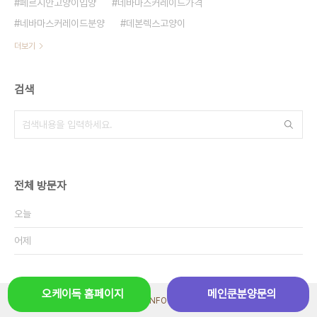
페르시안고양이입양
네바마스커레이드가격
네바마스커레이드분양
데본렉스고양이
더보기
검색
전체 방문자
오늘
어제
오케이독 홈페이지
메인쿤분양문의
DESIGN BY
INFOCS
관리자