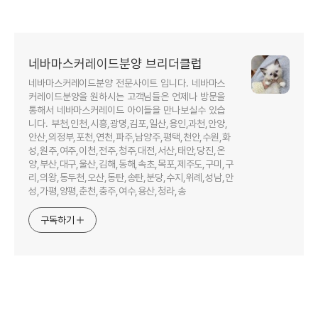
네바마스커레이드분양 브리더클럽
네바마스커레이드분양 전문사이트 입니다. 네바마스
커레이드분양을 원하시는 고객님들은 언제나 방문을
통해서 네바마스커레이드 아이들을 만나보실수 있습
니다. 부천,인천,시흥,광명,김포,일산,용인,과천,안양,
안산,의정부,포천,연천,파주,남양주,평택,천안,수원,화
성,원주,여주,이천,전주,청주,대전,서산,태안,당진,온
양,부산,대구,울산,김해,동해,속초,목포,제주도,구미,구
리,의왕,동두천,오산,동탄,송탄,분당,수지,위례,성남,안
성,가평,양평,춘천,충주,여수,용산,청라,송
구독하기