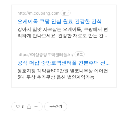
http://m.coupang.com
광고
오케이독 쿠팡 안심 원료 건강한 간식
강아지 입맛 사로잡는 오케이독, 쿠팡에서 편
리하게 만나보세요. 건강한 재료로 만든 간식,
쿠팡 로켓배송으로 신선하게 받아보세요.
https://더샵중앙로역센터폴.kr/
광고
공식 더샵 중앙로역센터폴 견본주택 선착
순 동호지정 중
동호지정 계약금500만원 발코니무상 에어컨
5대 무상 추가무상 옵션 법인계약가능
3
구독하기